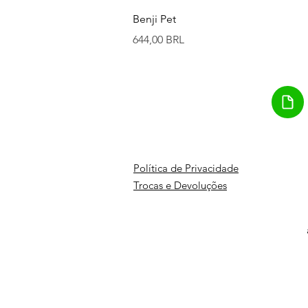
Vista rápida
Benji Pet
Precio
644,00 BRL
Política de Privacidade
Trocas e Devoluções