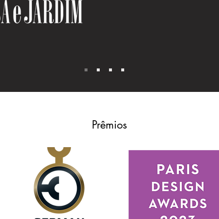
"Bean Bags pens
o maior conforto.
Prêmios