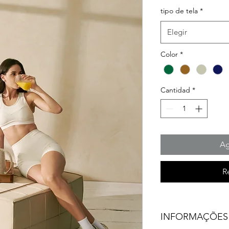
tipo de tela
*
Elegir
Color
*
Cantidad
*
Ag
R
INFORMAÇÕES