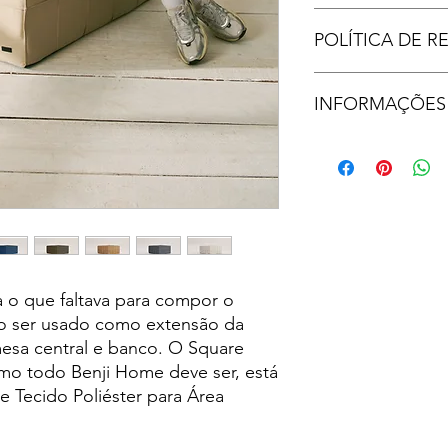
ITENS INCLUÍDOS: C
POLÍTICA DE 
selecionado, forro 
poliestireno.
Para qualquer produt
INFORMAÇÕES
com seus acessórios
o recibo original den
recebimento do prod
FRETE GRATUITO P
ofereceremos um re
ENCHIMENTO. Consul
pagamento original.
e-mail atendimento
(21) 97113-0402.
Quando recebermos u
válida para um prod
repararemos o defeit
produto. Se não form
 o que faltava para compor o
substituir o produto
o ser usado como extensão da
cliente terá direito 
mesa central e banco. O Square
devolução imediata 
omo todo Benji Home deve ser, está
pagaremos pela reme
e Tecido Poliéster para Área
substituídos para o c
pela devolução do pr