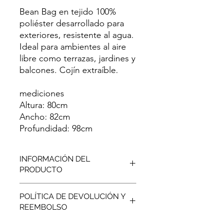
Bean Bag en tejido 100%
poliéster desarrollado para
exteriores, resistente al agua.
Ideal para ambientes al aire
libre como terrazas, jardines y
balcones. Cojín extraíble.
mediciones
Altura: 80cm
Ancho: 82cm
Profundidad: 98cm
INFORMACIÓN DEL
PRODUCTO
ARTÍCULOS INCLUIDOS: Funda de
POLÍTICA DE DEVOLUCIÓN Y
tela Aquablock, forro para relleno en
REEMBOLSO
aquablock, y cojín en tejido